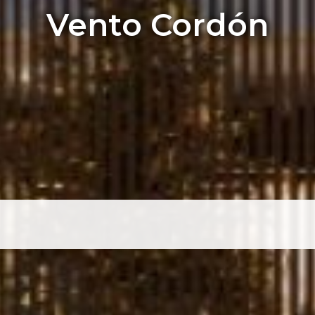
tamento 3 Dorm. Ram
sa - Local en Punta
bicón - Punta Carre
Vento Cordón