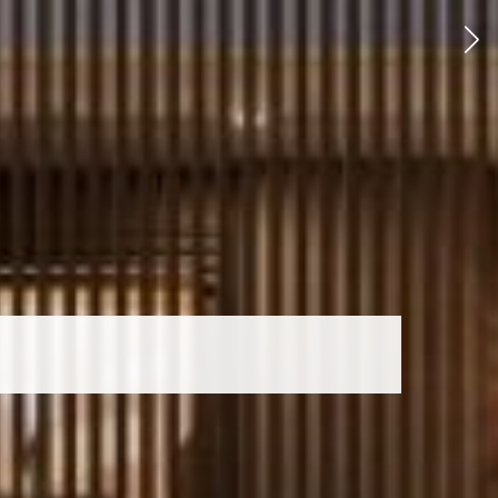
bla de Pocitos
 Carretas
tas